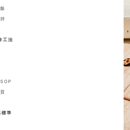
油飯
堅持
作工法
SOP
品質
高標準