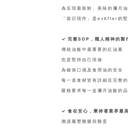
為呈現最新鮮、美味的彌月
「當日現作」是evAfter的
✓ 完整SOP，職人精神的製
傳統油飯中最重要的紅油蔥
也是堅持自己現做
為確保口感及食用油的安全
每一道食材皆有詳細且完整的
嚴格要求每一盒彌月油飯的
✓ 食在安心，秉持著業界最
溯源履歷雞腿與雞蛋