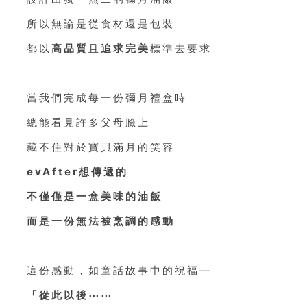
所以無論是從食材還是包裝
都以
高品質
且
追求完美
標準去要求
當我們完成每一份彌月禮盒時
總能看見許多父母臉上
藏不住對於寶貝滿月的笑容
evAfter想傳遞的
不僅僅是一盒美味的油飯
而是一份無法被烹調的感動
這份感動，如童話故事中的祝福—
「從此以後⋯⋯