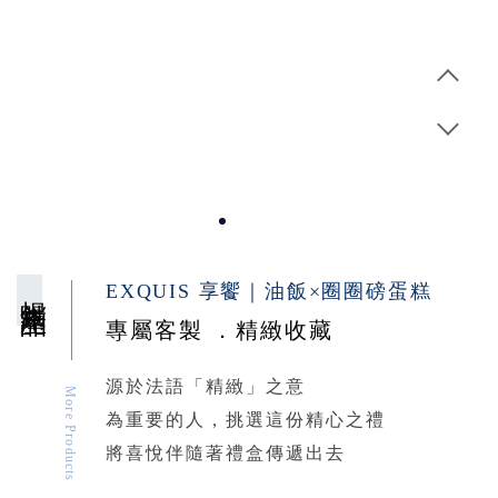
暢銷產品
EXQUIS 享饗｜油飯×圈圈磅蛋糕
專屬客製 ．精緻收藏
源於法語「精緻」之意
More Products
為重要的人，挑選這份精心之禮
將喜悅伴隨著禮盒傳遞出去