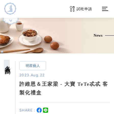
試吃申請
OPEN
品牌介紹
News
消息快報
商品系列
名人推薦
明星藝人
訂購服務
2023.Aug.22
許維恩＆王家梁 - 大寶 TeTe忒忒 客
常見問題
製化禮盒
客戶專區
SHARE :