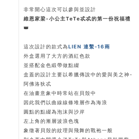
非常開心這次可以參與並設計
維恩家梁-小公主TeTe忒忒的第一份祝福禮
👑
這次設計的款式為
LIEN 連繫‑16兩
外盒選用了大方的酒紅色款
並搭配金色緞帶做點綴
盒蓋的設計主要以希臘傳說中的愛與美之神-
阿佛洛狄忒
在油畫意象中時常站在貝殼中
因此我們以曲線線條堆層作為海浪
圓點的點綴為泡沫與沙岸
左上角的漸層波浪色塊
象徵著貝殼的紋理與飛舞的戰袍一般