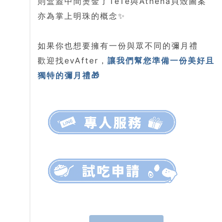
則盒蓋中間燙金了TeTe與Athena貝殼圖案
亦為掌上明珠的概念✨
如果你也想要擁有一份與眾不同的彌月禮
歡迎找evAfter，
讓我們幫您準備一份美好且
獨特的彌月禮🎁