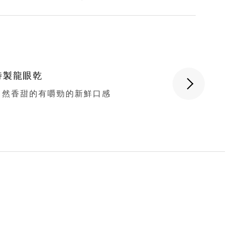
特製龍眼乾
國
自然香甜的有嚼勁的新鮮口感
國