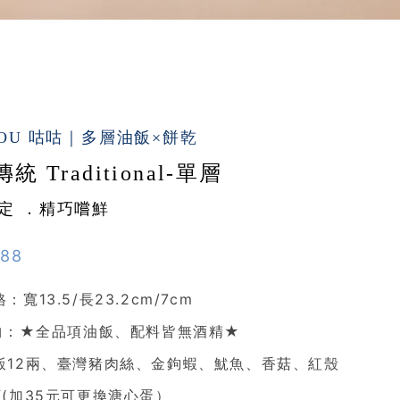
COU 咕咕｜多層油飯×餅乾
統 Traditional-單層
定 ．精巧嚐鮮
288
：寬13.5/長23.2cm/7cm
 物：★全品項油飯、配料皆無酒精★
飯12兩、臺灣豬肉絲、金鉤蝦、魷魚、香菇、紅殼
顆(加35元可更換溏心蛋）