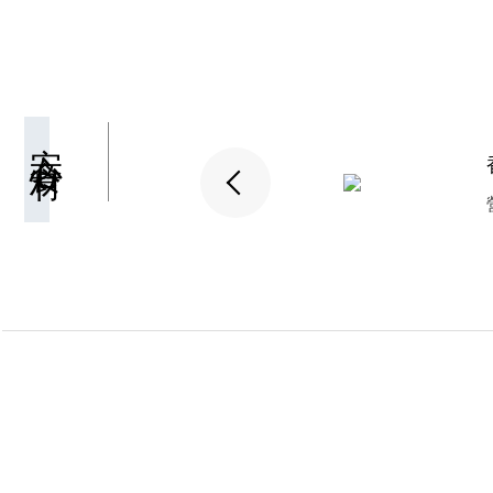
安心食材
清甜栗子
香氣十足 鬆綿清甜的口感