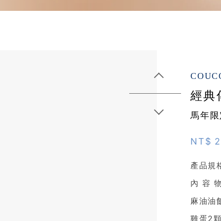
COU
經典傳
馬年限
NT$ 
產品規格
內 容
麻油油
雞蛋2