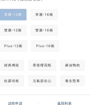
單層-12兩
單層-16兩
雙層-12兩
雙層-16兩
Plus-12兩
Plus-16兩
經典傳統
香辣櫻花蝦
麻油鴨肉
松露培根
元氣甜在心
養生堅果
試吃申請
返回列表